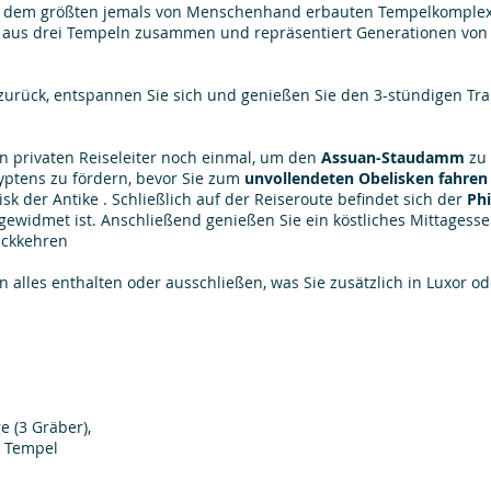
dem größten jemals von Menschenhand erbauten Tempelkomplex,
es aus drei Tempeln zusammen und repräsentiert Generationen vo
zurück, entspannen Sie sich und genießen Sie den 3-stündigen Tra
n privaten Reiseleiter noch einmal, um den
Assuan-Staudamm
zu 
yptens zu fördern, bevor Sie zum
unvollendeten Obelisken fahren
isk der Antike . Schließlich auf der Reiseroute befindet sich der
Ph
 gewidmet ist. Anschließend genießen Sie ein köstliches Mittagess
ückkehren
nn alles enthalten oder ausschließen, was Sie zusätzlich in Luxor
e (3 Gräber),
t Tempel