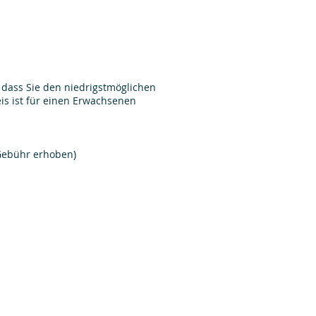
 dass Sie den niedrigstmöglichen
reis ist für einen Erwachsenen
 Gebühr erhoben)
St. Anthonys Monastery