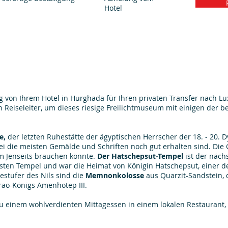
Hotel
 von Ihrem Hotel in Hurghada für Ihren privaten Transfer nach Luxo
n Reiseleiter, um dieses riesige Freilichtmuseum mit einigen der 
e,
der letzten Ruhestätte der ägyptischen Herrscher der 18. - 20. Dy
 die meisten Gemälde und Schriften noch gut erhalten sind. Die G
im Jenseits brauchen könnte.
Der Hatschepsut-Tempel
ist der näch
nsten Tempel und war die Heimat von Königin Hatschepsut, einer d
estufer des Nils sind die
Memnonkolosse
aus Quarzit-Sandstein, 
rao-Königs Amenhotep III.
 einem wohlverdienten Mittagessen in einem lokalen Restaurant, be