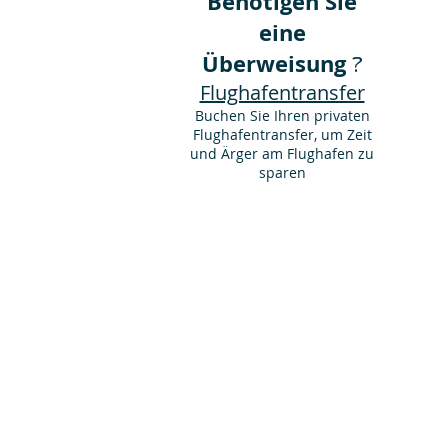
Benötigen Sie
eine
Überweisung
?
Flughafentransfer
Buchen Sie Ihren privaten
Flughafentransfer, um Zeit
und Ärger am Flughafen zu
sparen
E Mail :
hurghadataxitransfers@gmail.co
Tel. Nr
002-0111 894 9486
Vib
Website: