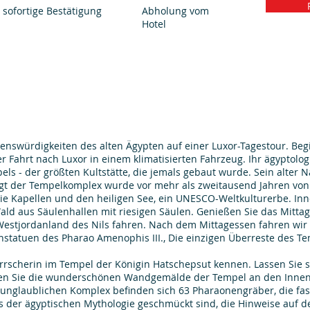
sofortige Bestätigung
Abholung vom
Hotel
enswürdigkeiten des alten Ägypten auf einer Luxor-Tagestour.
Begi
r Fahrt nach Luxor in einem klimatisierten Fahrzeug. Ihr ägyptolo
 - der größten Kultstätte, die jemals gebaut wurde. Sein alter Na
gt der Tempelkomplex wurde vor mehr als zweitausend Jahren von
e Kapellen und den heiligen See, ein UNESCO-Weltkulturerbe. Inn
Wald aus Säulenhallen mit riesigen Säulen. Genießen Sie das Mitt
Westjordanland des Nils fahren.
Nach dem Mittagessen fahren wir
statuen des Pharao Amenophis III., Die einzigen Überreste des T
errscherin im Tempel der Königin Hatschepsut kennen.
Lassen Sie 
cken Sie die wunderschönen Wandgemälde der Tempel an den Innen
unglaublichen Komplex befinden sich 63 Pharaonengräber, die fast 
us der ägyptischen Mythologie geschmückt sind, die Hinweise auf