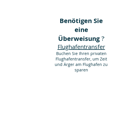
Cairo D
Benötigen Sie
eine
Überweisung
?
Flughafentransfer
Buchen Sie Ihren privaten
Flughafentransfer, um Zeit
und Ärger am Flughafen zu
sparen
E Mail :
hurghadataxitransfers@gmail.co
Tel. Nr
002-0111 894 9486
Vib